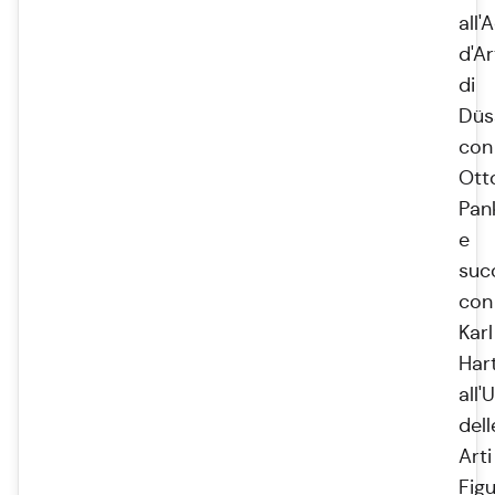
all
d'Ar
di
Düs
con
Ott
Pan
e
suc
con
Karl
Har
all'
dell
Arti
Figu