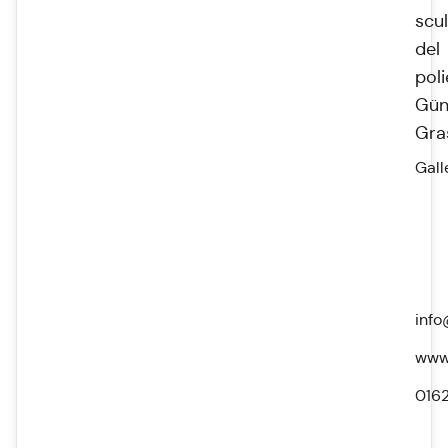
scu
del
pol
Gün
Gra
Gall
info
www.
016