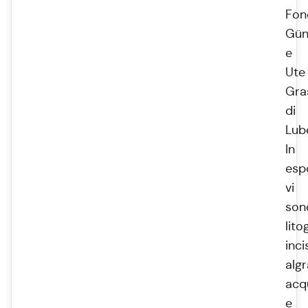
Fon
Gün
e
Ute
Gra
di
Lub
In
esp
vi
son
lito
inci
algr
acqu
e