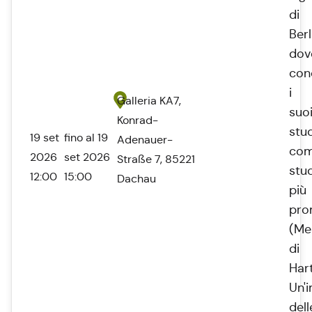
di
Berl
dov
con
i
Galleria KA7,
suo
Konrad-
stud
19 set
fino al 19
Adenauer-
co
2026
set 2026
Straße 7, 85221
stu
12:00
15:00
Dachau
più
pro
(Me
di
Har
Un'
dell