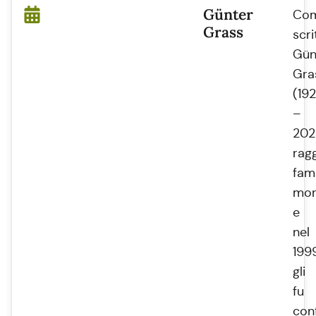
Günter
Co
Grass
scri
Gün
Gra
(19
–
202
rag
fam
mon
e
nel
199
gli
fu
con