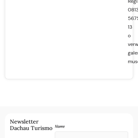
Regi
0813
567
13
o
ver
gale
mus
Newsletter
Nome
Dachau Turismo