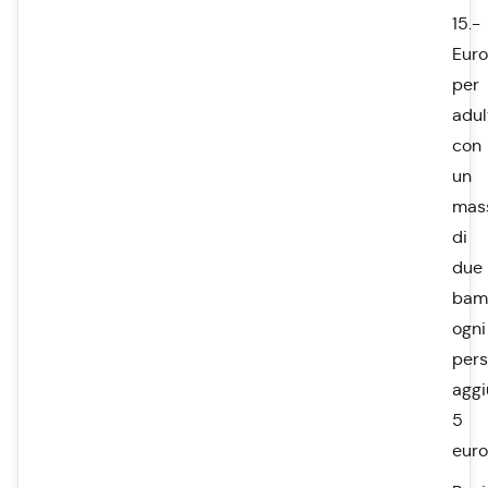
15.-
Euro
per
adul
con
un
mas
di
due
bamb
ogni
per
aggi
5
euro