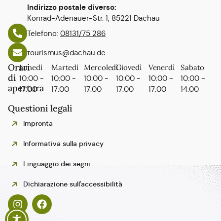
Indirizzo postale diverso:
Konrad-Adenauer-Str. 1, 85221 Dachau
Telefono:
08131/75 286
tourismus@dachau.de
Orari
Lunedì
Martedì
Mercoledì
Giovedì
Venerdì
Sabato
di
10:00 -
10:00 -
10:00 -
10:00 -
10:00 -
10:00 -
apertura
17:00
17:00
17:00
17:00
17:00
14:00
Questioni legali
Impronta
Informativa sulla privacy
Linguaggio dei segni
Polski
Dichiarazione sull'accessibilità
Español
Français