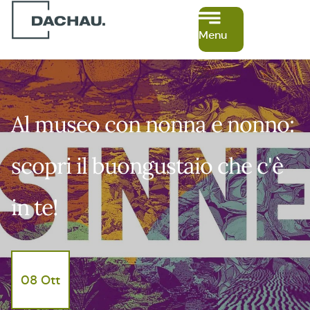
Menu
Al museo con nonna e nonno:
scopri il buongustaio che c'è
in te!
08 Ott