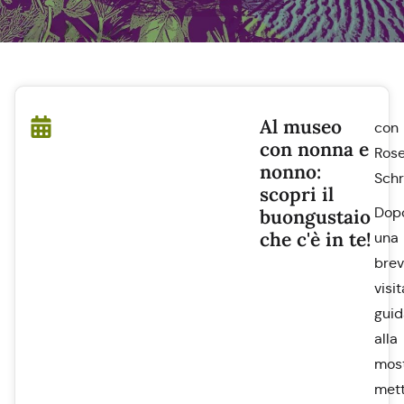
Al museo
con
con nonna e
Ros
nonno:
Schr
scopri il
Dop
buongustaio
che c'è in te!
una
bre
visit
guid
alla
most
met