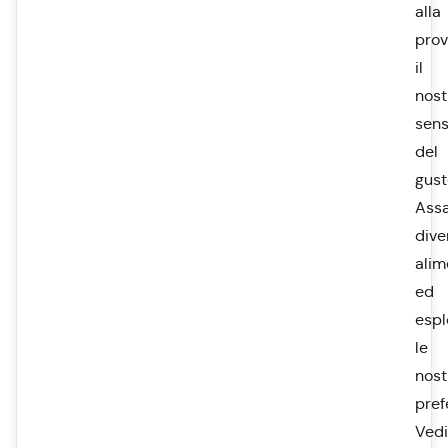
alla
pro
il
nost
sen
del
gust
Ass
dive
alim
ed
esp
le
nost
pref
Ved