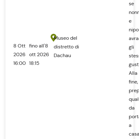
se
nonn
e
nipo
Museo del
avr
8 Ott
fino all'8
distretto di
gli
2026
ott 2026
Dachau
stes
16:00
18:15
gust
Alla
fine,
pre
qua
da
port
a
casa