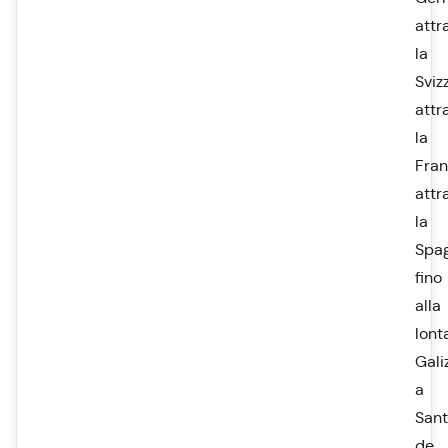
attr
la
Sviz
attr
la
Fran
attr
la
Spa
fino
alla
lont
Gali
a
Sant
de