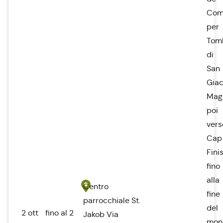
Com
per
Tom
di
San
Gia
Magg
poi
vers
Cap
Fini
fino
alla
Centro
fine
parrocchiale St.
del
2 ott
fino al 2
Jakob Via
mon