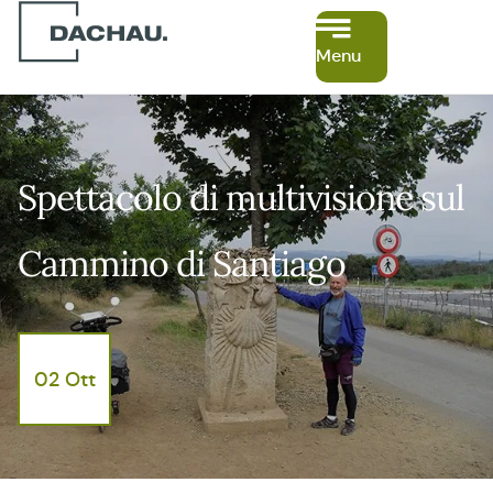
Menu
Spettacolo di multivisione sul
Cammino di Santiago
02 Ott