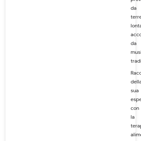
da
terr
lont
acc
da
mus
trad
Rac
dell
sua
espe
con
la
tera
alim