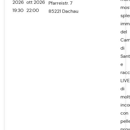
2026
ott 2026
Pfarreistr. 7
mos
19:30
22:00
85221 Dachau
sple
imm
del
Cam
di
Sant
e
racc
LIVE
di
molt
inco
con
pell
prov