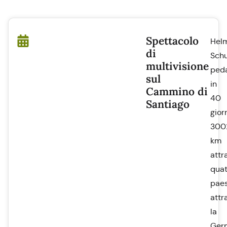
Spettacolo
Hel
di
Schu
multivisione
ped
sul
in
Cammino di
40
Santiago
gior
300
km
attr
quat
paes
attr
la
Ger