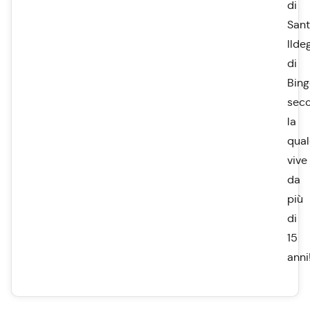
di
San
Ilde
di
Bing
sec
la
qual
vive
da
più
di
15
anni!